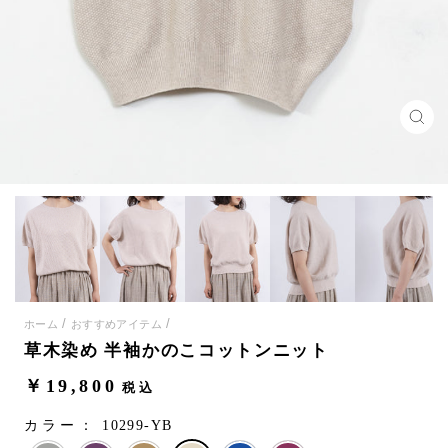
閉
じ
る
(E
/
/
ホーム
おすすめアイテム
草木染め 半袖かのこコットンニット
通
￥19,800
税込
常
カラー：
10299-YB
価