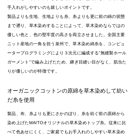
手入れがしやすいのも嬉しいポイントです。
製品よりも生地、生地よりも糸、糸よりも更に前の綿の状態
まで遡り、草木染めすることによって、草木染めならではの
優しい色と、色の堅牢度の高さを両立させました。全国主要
ニット産地の一角を担う泉州で、草木染め綿糸を、コンピュ
ータープログラミングにより３次元に編成する”無縫製ホール
ガーメント”で編み上げたため、継ぎ目縫い目がなく、肌当た
りが優しいのが特徴です。
オーガニックコットンの原綿を草木染めして紡い
だ糸を使用
製品、布、糸よりも更にさかのぼり、糸を紡ぐ前の原綿から
染め上げたMAITOオリジナルの草木染めトップ糸。従来に比
べて色あせにくく、ご家庭でもお手入れのしやすい草木染め