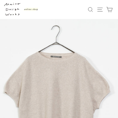
次
へ
キーワード検
ナビゲー
カ