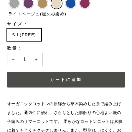
格
税
ライトベージュ(屋久杉染め)
込
サイズ：
S-L(FREE)
数量：
−
+
カートに追加
オーガニックコットンの原綿から草木染めした糸で編み上げ
ました。通気性に優れ、さらりとした肌触りの心地よい鹿の
子編みのサマーニットです。 柔らかなコットンニットは素肌
に着ても全くチクチクしません。また、型崩れしにくく、お